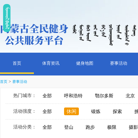
ᠮᠤᠡᠭᠭᠤᠯ ᠪᠠᠷᠯᠠᠯ
首页
体育资讯
健身地图
赛事活动
>
首页
赛事活动
热门城市：
全部
呼和浩特
鄂尔多斯
北京
活动强度：
休闲
全部
锻炼
探索
活动分类：
全部
登山
跑步
极限
摄影