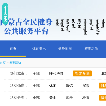
ᠮᠤᠡᠭᠭᠤᠯ ᠪᠠᠷᠯᠠᠯ
首页
体育资讯
健身地图
赛事活动
>
首页
赛事活动
热门城市：
鄂尔多斯
全部
呼和浩特
北
活动强度：
挑
全部
休闲
锻炼
探索
活动分类：
摄
全部
登山
跑步
极限