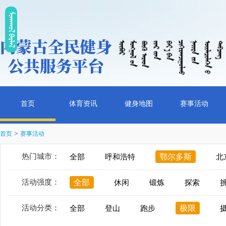
ᠮᠤᠡᠭᠭᠤᠯ ᠪᠠᠷᠯᠠᠯ
首页
体育资讯
健身地图
赛事活动
>
首页
赛事活动
热门城市：
鄂尔多斯
全部
呼和浩特
北
活动强度：
全部
休闲
锻炼
探索
活动分类：
极限
全部
登山
跑步