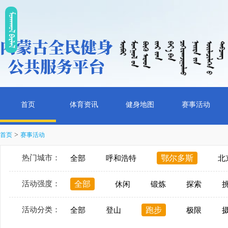
ᠮᠤᠡᠭᠭᠤᠯ ᠪᠠᠷᠯᠠᠯ
首页
体育资讯
健身地图
赛事活动
>
首页
赛事活动
热门城市：
鄂尔多斯
全部
呼和浩特
北
活动强度：
全部
休闲
锻炼
探索
活动分类：
跑步
全部
登山
极限