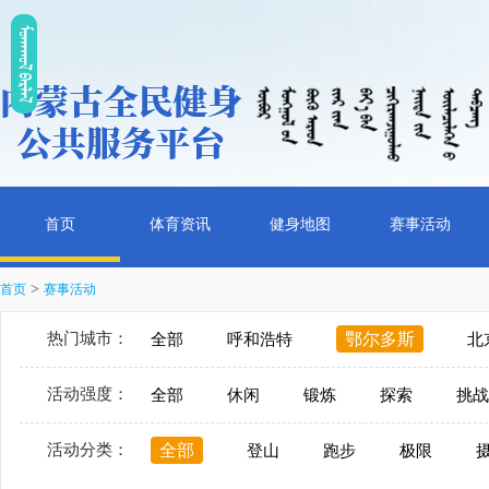
ᠮᠤᠡᠭᠭᠤᠯ ᠪᠠᠷᠯᠠᠯ
首页
体育资讯
健身地图
赛事活动
>
首页
赛事活动
热门城市：
鄂尔多斯
全部
呼和浩特
北
活动强度：
全部
休闲
锻炼
探索
挑战
活动分类：
全部
登山
跑步
极限