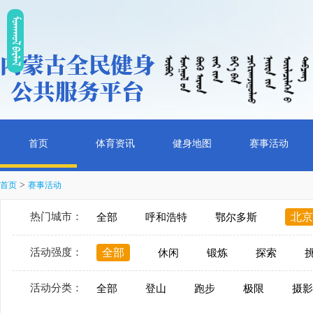
ᠮᠤᠡᠭᠭᠤᠯ ᠪᠠᠷᠯᠠᠯ
首页
体育资讯
健身地图
赛事活动
>
首页
赛事活动
热门城市：
北京
全部
呼和浩特
鄂尔多斯
活动强度：
全部
休闲
锻炼
探索
活动分类：
全部
登山
跑步
极限
摄影