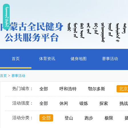
ᠮᠤᠡᠭᠭᠤᠯ ᠪᠠᠷᠯᠠᠯ
首页
体育资讯
健身地图
赛事活动
>
首页
赛事活动
热门城市：
北京
全部
呼和浩特
鄂尔多斯
活动强度：
全部
休闲
锻炼
探索
挑战
活动分类：
全部
登山
跑步
极限