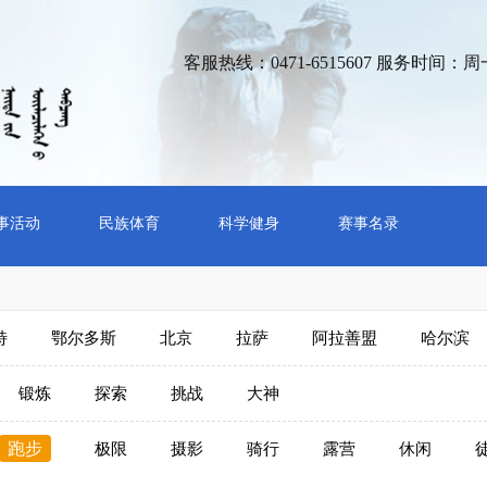
客服热线：0471-6515607 服务时间：周一到周五
事活动
民族体育
科学健身
赛事名录
特
鄂尔多斯
北京
拉萨
阿拉善盟
哈尔滨
锻炼
探索
挑战
大神
跑步
极限
摄影
骑行
露营
休闲