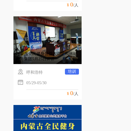
0
¥
/人
内蒙古全民健身公益大讲堂和林站
蒙牛集团5月25日开讲
培训
呼和浩特
05/29-05/30
0
¥
/人