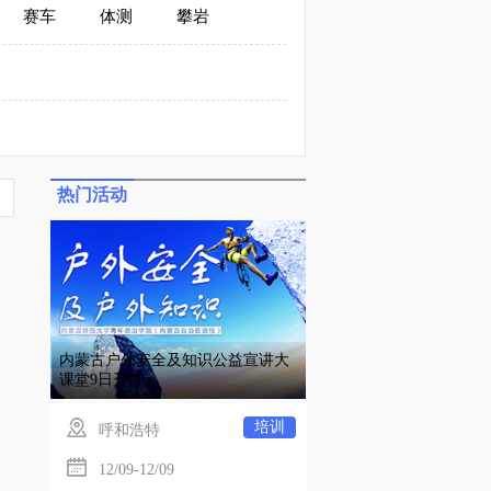
赛车
体测
攀岩
热门活动
内蒙古户外安全及知识公益宣讲大
课堂9日开讲
培训
呼和浩特
12/09-12/09