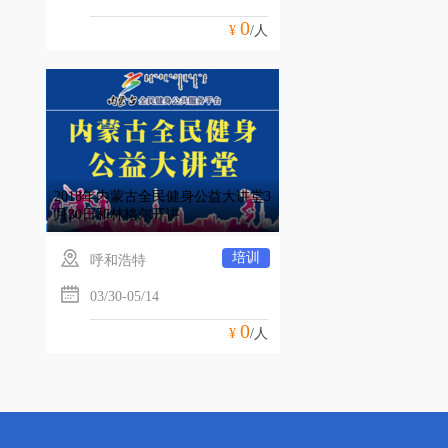
0
¥
/人
2018年内蒙古全民健身公益大讲堂3
月30日和林格尔开讲
培训
呼和浩特
03/30-05/14
0
¥
/人