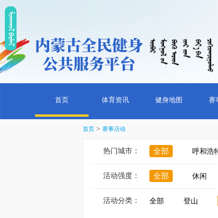
ᠮᠤᠡᠭᠭᠤᠯ ᠪᠠᠷᠯᠠᠯ
首页
体育资讯
健身地图
赛
>
首页
赛事活动
热门城市：
全部
呼和浩
活动强度：
全部
休闲
活动分类：
全部
登山