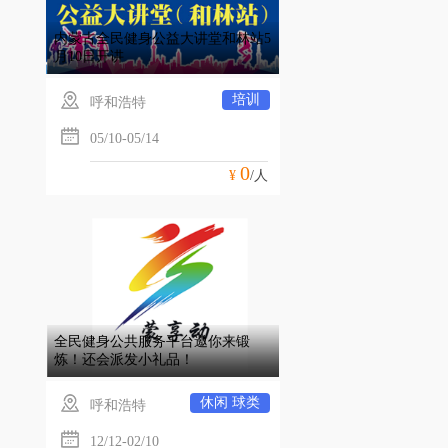
内蒙古全民健身公益大讲堂和林站5
月10日开讲
培训
呼和浩特
05/10-05/14
0
¥
/人
全民健身公共服务平台邀你来锻
炼！还会派发小礼品！
休闲
球类
呼和浩特
12/12-02/10