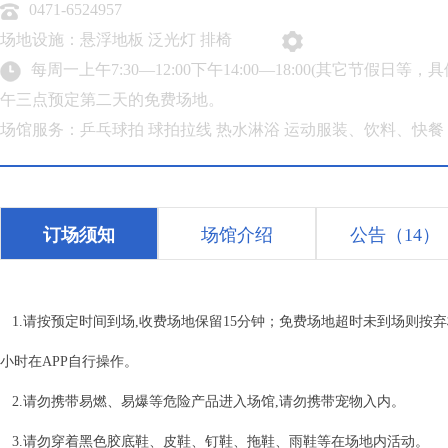
0471-6524957
场地设施：悬浮地板 泛光灯 排椅
每周一上午7:30—12:00下午14:00—18:00(其
午三点预定第二天的免费场地。
场馆服务：乒乓球拍 球拍拉线 热水淋浴 运动服装、饮料、快餐
订场须知
场馆介绍
公告
（14）
1.请按预定时间到场,收费场地保留15分钟；免费场地超时未到场则按
小时在APP自行操作。
2.请勿携带易燃、易爆等危险产品进入场馆,请勿携带宠物入内。
3.请勿穿着黑色胶底鞋、皮鞋、钉鞋、拖鞋、雨鞋等在场地内活动。