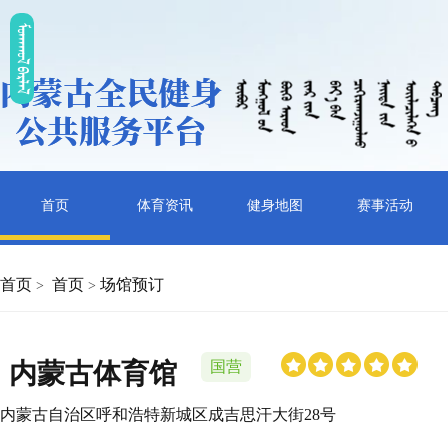
ᠮᠤᠡᠭᠭᠤᠯ ᠪᠠᠷᠯᠠᠯ
首页
体育资讯
健身地图
赛事活动
首页
首页
场馆预订
>
>
内蒙古体育馆
国营
内蒙古自治区呼和浩特新城区成吉思汗大街28号