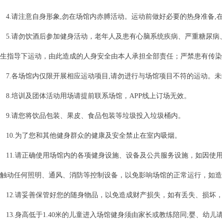
4.请注意自身形象,勿在场馆内赤膊活动。运动前做好必要的热身准备,
5.请勿饮酒后参加健身活动，老年人及患有心脑系统疾病、严重糖尿
生指导下运动，由此造成的人身安全由本人承担全部责任；严禁患有传染
7.各场馆内仅限开展相应运动项目,请勿进行与场馆项目不符的运动。
8.培训及团体活动用场请提前联系场馆，APP线上订场无效。
9.请您将饮品包装、果皮、食品包装等垃圾投入垃圾桶内。
10.为了您和其他健身群众的健康及安全禁止在室内吸烟。
11.请正确使用场馆内的各项健身设施、设备及公共服务设施，如因使
触动任何照明、通风、消防等控制设备，以免影响场馆的正常运行，如造
12.请妥善保管好您的随身物品，以免造成财产损失，如有丢失、损坏
13.身高低于1.40米的儿童进入场馆健身须由家长或教练陪同;婴、