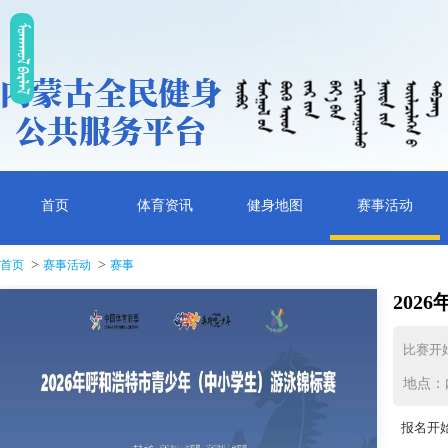
ᠮᠤᠡᠭᠭᠤᠯ ᠪᠠᠷᠯᠠᠯ
首页
体育资讯
健身地图
赛事活动
>
>
首页
赛事活动
赛事
202
比赛开
地点：
报名开