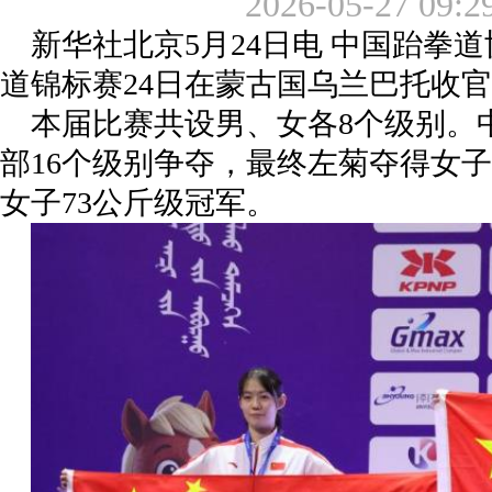
2026-05-27 09:2
新华社北京5月24日电 中国跆拳道
道锦标赛24日在蒙古国乌兰巴托收官
本届比赛共设男、女各8个级别。
部16个级别争夺，最终左菊夺得女子
女子73公斤级冠军。